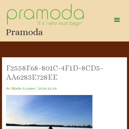
Hoppa
till
innehåll
Huv
Pramoda
F2558F68-801C-4F1D-8CD5-
AA6283E728EE
Av
Marie-Louise
/
2024-12-29