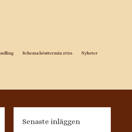
andling
Schema hösttermin 2026
Nyheter
Senaste inläggen