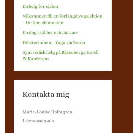
En helg för själen
Välkommen till en förlängd yogalektion
– De fem elementen
En dag i stillhet och närvaro
Höstterminen – Yoga via Zoom
Ayurvedisk helg på Båsenberga Hotell
& Konferens
Kontakta mig
Marie-Louise Holmgren
Laxmossen 403