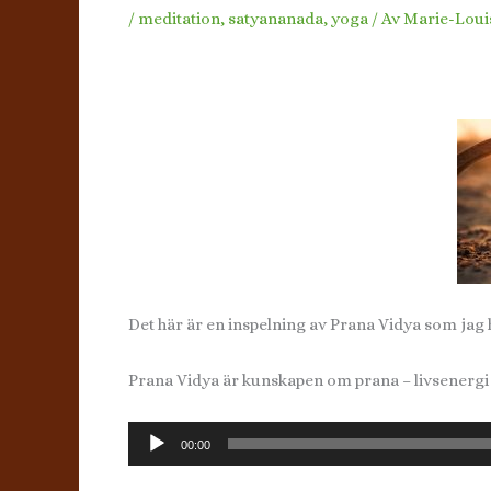
/
meditation
,
satyananada
,
yoga
/ Av
Marie-Loui
Det här är en inspelning av Prana Vidya som jag 
Prana Vidya är kunskapen om prana – livsenergi
Ljudspelare
00:00