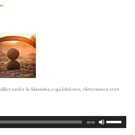
se
håller under de klassiska yoga lektioner, vårterminen 2019.
Använd
00:00
upp/ner-