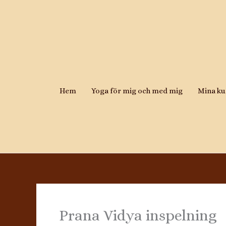
Hoppa
till
innehåll
Hem
Yoga för mig och med mig
Mina ku
Prana Vidya inspelning