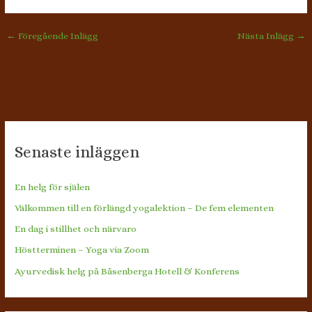
←
Föregående Inlägg
Nästa Inlägg
→
Senaste inläggen
En helg för själen
Välkommen till en förlängd yogalektion – De fem elementen
En dag i stillhet och närvaro
Höstterminen – Yoga via Zoom
Ayurvedisk helg på Båsenberga Hotell & Konferens