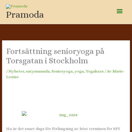
Hoppa
Huv
till
Pramoda
innehåll
Fortsättning senioryoga på
Torsgatan i Stockholm
/
Nyheter
,
satyananada
,
Senioryoga
,
yoga
,
Yogakurs
/ Av
Marie-
Louise
Nu är det snart dags för förlängning av höst terminen för SPF