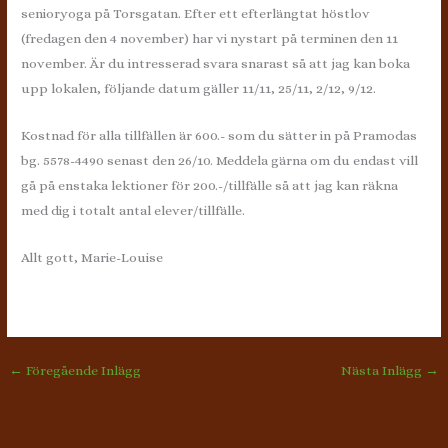
senioryoga på Torsgatan. Efter ett efterlängtat höstlov
(fredagen den 4 november) har vi nystart på terminen den 11
november. Är du intresserad svara snarast så att jag kan boka
upp lokalen, följande datum gäller 11/11, 25/11, 2/12, 9/12.
Kostnad för alla tillfällen är 600.- som du sätter in på Pramodas
bg. 5578-4490 senast den 26/10. Meddela gärna om du endast vill
gå på enstaka lektioner för 200.-/tillfälle så att jag kan räkna
med dig i totalt antal elever/tillfälle.
Allt gott, Marie-Louise
←
Föregående Inlägg
Nästa Inlägg
→