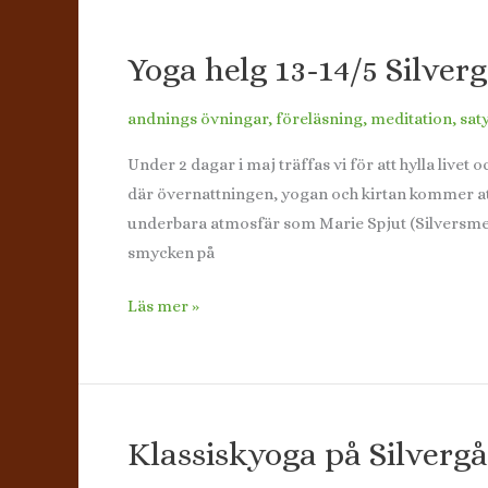
av
utforskade
Yoga helg 13-14/5 Silve
och
utveckling
andnings övningar
,
föreläsning
,
meditation
,
sat
av
din
Under 2 dagar i maj träffas vi för att hylla livet
kropp,
där övernattningen, yogan och kirtan kommer att
din
underbara atmosfär som Marie Spjut (Silversmed)
andning
smycken på
och
ditt
Yoga
Läs mer »
sinne
helg
på
13-
Ekerö.
14/5
Silvergården,
Klassiskyoga på Silver
Glanshammar