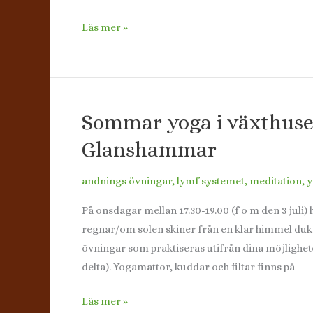
Höstterminen
Läs mer »
–
Yoga
via
Zoom
Sommar yoga i växthuse
Glanshammar
andnings övningar
,
lymf systemet
,
meditation
,
y
På onsdagar mellan 17.30-19.00 (f o m den 3 jul
regnar/om solen skiner från en klar himmel du
övningar som praktiseras utifrån dina möjlighete
delta). Yogamattor, kuddar och filtar finns på
Sommar
Läs mer »