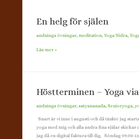
En helg för själen
andnings övningar
,
meditation
,
Yoga Nidra
,
Yog
En
Läs mer »
helg
för
själen
Höstterminen – Yoga vi
andnings övningar
,
satyananada
,
Senioryoga
,
y
Snart är vi inne i augusti och då tänkte jag star
yoga med mig och alla andra fina själar skickar d
jag då en digital faktura till dig. Söndag 09.0