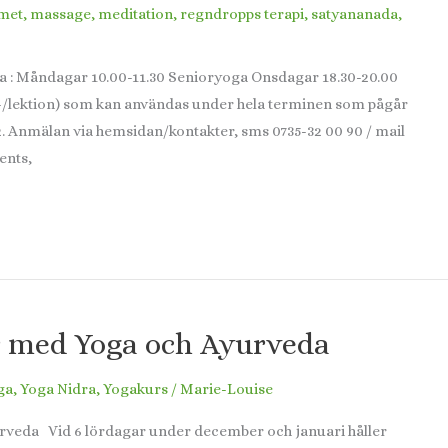
emet
,
massage
,
meditation
,
regndropps terapi
,
satyananada
,
oga : Måndagar 10.00-11.30 Senioryoga Onsdagar 18.30-20.00
200.-/lektion) som kan användas under hela terminen som pågår
. Anmälan via hemsidan/kontakter, sms 0735-32 00 90 / mail
ents,
r med Yoga och Ayurveda
ga
,
Yoga Nidra
,
Yogakurs
/
Marie-Louise
veda Vid 6 lördagar under december och januari håller