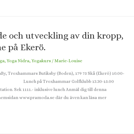
de och utveckling av din kropp,
ne på Ekerö.
ga
,
Yoga Nidra
,
Yogakurs
/
Marie-Louise
ogaBy, Troxhammars Butiksby (Boden), 179 75 Skå (Ekerö) 10.00-
Lunch på Troxhammar Golfklubb 13.30-15.00
ek 1111.- inklusive lunch Anmäl dig till denna
 hemsidan www.pramoda.se där du även kan läsa mer