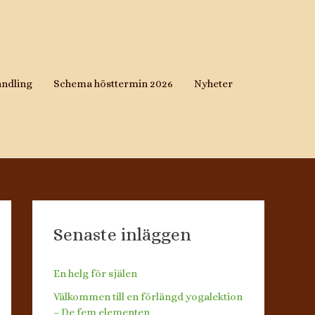
andling
Schema hösttermin 2026
Nyheter
Senaste inläggen
En helg för själen
Välkommen till en förlängd yogalektion
– De fem elementen