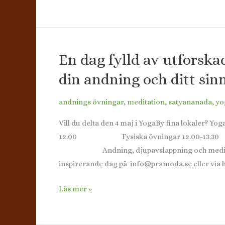
yoga
i
växthuset
på
En dag fylld av utforska
Laxmossen
403,
din andning och ditt sin
Glanshammar
andnings övningar
,
meditation
,
satyananada
,
yo
Vill du delta den 4 maj i YogaBy fina lokaler? Y
12.00 Fysiska övningar 12.00-13.30 
Andning, djupavslappning och meditation. S
inspirerande dag på info@pramoda.se eller via
En
Läs mer »
dag
fylld