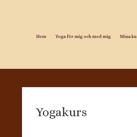
Hoppa
till
innehåll
Hem
Yoga för mig och med mig
Mina ku
Yogakurs