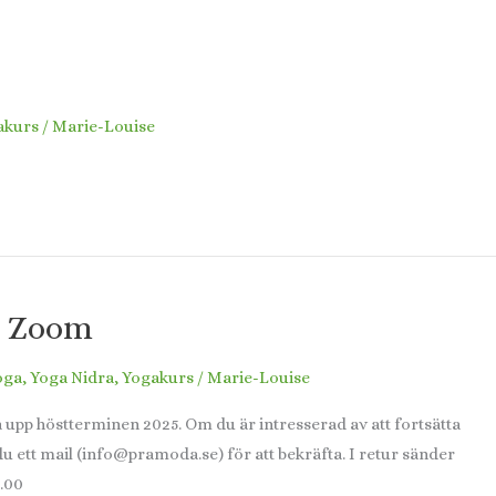
akurs
/
Marie-Louise
a Zoom
oga
,
Yoga Nidra
,
Yogakurs
/
Marie-Louise
ta upp höstterminen 2025. Om du är intresserad av att fortsätta
u ett mail (info@pramoda.se) för att bekräfta. I retur sänder
0-11.00