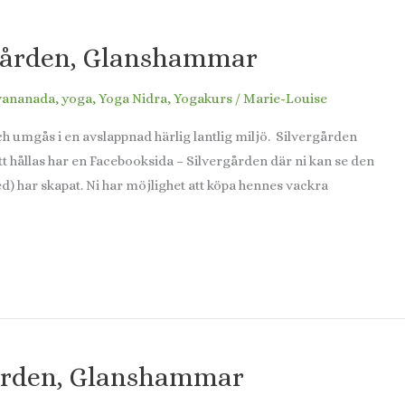
rgården, Glanshammar
yananada
,
yoga
,
Yoga Nidra
,
Yogakurs
/
Marie-Louise
 och umgås i en avslappnad härlig lantlig miljö. Silvergården
 hållas har en Facebooksida – Silvergården där ni kan se den
 har skapat. Ni har möjlighet att köpa hennes vackra
gården, Glanshammar