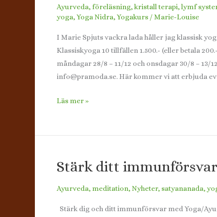
Ayurveda
,
föreläsning
,
kristall terapi
,
lymf syst
yoga
,
Yoga Nidra
,
Yogakurs
/
Marie-Louise
I Marie Spjuts vackra lada håller jag klassisk y
Klassiskyoga 10 tillfällen 1.500.- (eller betala 
måndagar 28/8 – 11/12 och onsdagar 30/8 – 13/12
info@pramoda.se. Här kommer vi att erbjuda ev
Klassiskyoga
Läs mer »
på
Silvergården,
Glanshammar
Stärk ditt immunförsva
Ayurveda
,
meditation
,
Nyheter
,
satyananada
,
yo
Stärk dig och ditt immunförsvar med Yoga/Ayur