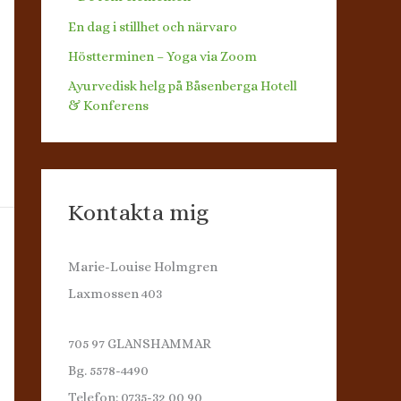
En dag i stillhet och närvaro
Höstterminen – Yoga via Zoom
Ayurvedisk helg på Båsenberga Hotell
& Konferens
Kontakta mig
Marie-Louise Holmgren
Laxmossen 403
705 97 GLANSHAMMAR
Bg. 5578-4490
Telefon: 0735-32 00 90