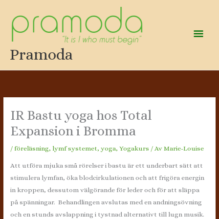
Hoppa
till
innehåll
Huv
Pramoda
IR Bastu yoga hos Total
Expansion i Bromma
/
föreläsning
,
lymf systemet
,
yoga
,
Yogakurs
/ Av
Marie-Louise
Att utföra mjuka små rörelser i bastu är ett underbart sätt att
stimulera lymfan, öka blodcirkulationen och att frigöra energin
in kroppen, dessutom välgörande för leder och för att släppa
på spänningar. Behandlingen avslutas med en andningsövning
och en stunds avslappning i tystnad alternativt till lugn musik.