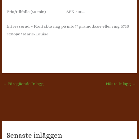
Pris/tillfälle (60 min) SEK 600.-
Intresserad – Kontakta mig på info@pramoda.se eller ring 0735-
320090/ Marie-Louise
←
Föregående Inlägg
Nästa Inlägg
→
Senaste inläggen