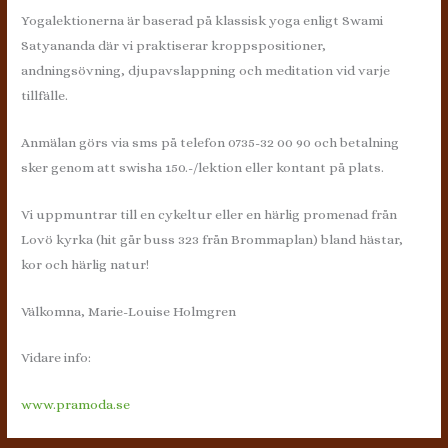
Yogalektionerna är baserad på klassisk yoga enligt Swami
Satyananda där vi praktiserar kroppspositioner,
andningsövning, djupavslappning och meditation vid varje
tillfälle.
Anmälan görs via sms på telefon 0735-32 00 90 och betalning
sker genom att swisha 150.-/lektion eller kontant på plats.
Vi uppmuntrar till en cykeltur eller en härlig promenad från
Lovö kyrka (hit går buss 323 från Brommaplan) bland hästar,
kor och härlig natur!
Välkomna, Marie-Louise Holmgren
Vidare info:
www.pramoda.se