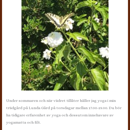
Under sommaren och när vädret tillåter håller jag yoga i min
trädgård på Lunda Gård på torsdagar mellan 17.00-19.00. Du bör
ha tidigare erfarenhet av yoga och dessutom innehavare av
yogamatta och filt.