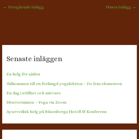
←
Föregående Inlägg
Nästa Inlägg
→
Senaste inläggen
En helg för själen
Välkommen till en förlängd yogalektion – De fem elementen
En dag i stillhet och närvaro
Höstterminen – Yoga via Zoom
Ayurvedisk helg på Båsenberga Hotell & Konferens