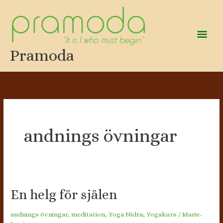
Hoppa
till
innehåll
Huv
Pramoda
andnings övningar
En helg för själen
andnings övningar
,
meditation
,
Yoga Nidra
,
Yogakurs
/
Marie-