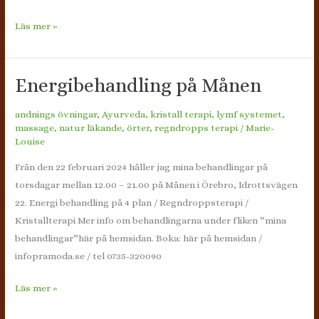
En
Läs mer »
dag
fylld
av
Energibehandling på Månen
utforskade
andnings övningar
,
Ayurveda
,
kristall terapi
,
lymf systemet
,
och
massage
,
natur läkande
,
örter
,
regndropps terapi
/
Marie-
utveckling
Louise
av
Från den 22 februari 2024 håller jag mina behandlingar på
din
torsdagar mellan 12.00 – 21.00 på Månen i Örebro, Idrottsvägen
kropp,
22. Energi behandling på 4 plan / Regndroppsterapi /
din
Kristallterapi Mer info om behandlingarna under fliken ”mina
andning
behandlingar”här på hemsidan. Boka: här på hemsidan /
och
infopramoda.se / tel 0735-320090
ditt
sinne
Energibehandling
Läs mer »
på
på
Ekerö.