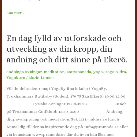
Sommar
Läs mer »
yoga
i
växthuset
En dag fylld av utforskade och
på
utveckling av din kropp, din
Laxmossen
andning och ditt sinne på Ekerö.
403,
Glanshammar
andnings övningar
,
meditation
,
satyananada
,
yoga
,
Yoga Nidra
,
Yogakurs
/
Marie-Louise
Vill du delta den 4 maj i YogaBy fina lokaler? YogaBy,
Troxhammars Butiksby (Boden), 179 75 Skå (Ekerö) 10.00-12.00
Fysiska övningar 12.00-13.30 Lunch
på Troxhammar Golfklubb 13.30-15.00 Andning,
djupavslappning och meditation. Sek 1111.- inklusive lunch
Anmäl dig till denna inspirerande dag på info@pramoda.se eller
via hemsidan www.pramoda.se där du även kan läsa mer