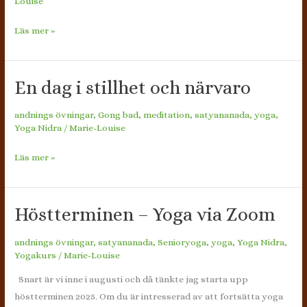
Louise
En
Läs mer »
helg
för
själen
En dag i stillhet och närvaro
andnings övningar
,
Gong bad
,
meditation
,
satyananada
,
yoga
,
Yoga Nidra
/
Marie-Louise
En
Läs mer »
dag
i
stillhet
Höstterminen – Yoga via Zoom
och
andnings övningar
,
satyananada
,
Senioryoga
,
yoga
,
Yoga Nidra
,
närvaro
Yogakurs
/
Marie-Louise
Snart är vi inne i augusti och då tänkte jag starta upp
höstterminen 2025. Om du är intresserad av att fortsätta yoga