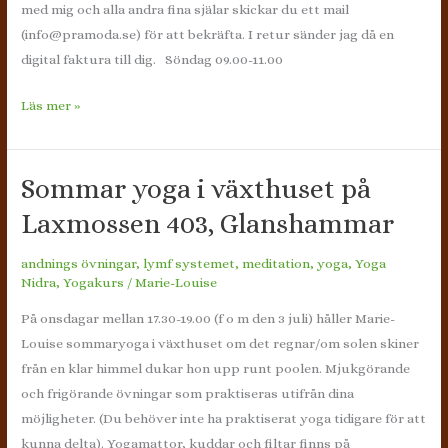
med mig och alla andra fina själar skickar du ett mail
(info@pramoda.se) för att bekräfta. I retur sänder jag då en
digital faktura till dig. Söndag 09.00-11.00
Höstterminen
Läs mer »
–
Yoga
via
Sommar yoga i växthuset på
Zoom
Laxmossen 403, Glanshammar
andnings övningar
,
lymf systemet
,
meditation
,
yoga
,
Yoga
Nidra
,
Yogakurs
/
Marie-Louise
På onsdagar mellan 17.30-19.00 (f o m den 3 juli) håller Marie-
Louise sommaryoga i växthuset om det regnar/om solen skiner
från en klar himmel dukar hon upp runt poolen. Mjukgörande
och frigörande övningar som praktiseras utifrån dina
möjligheter. (Du behöver inte ha praktiserat yoga tidigare för att
kunna delta). Yogamattor, kuddar och filtar finns på